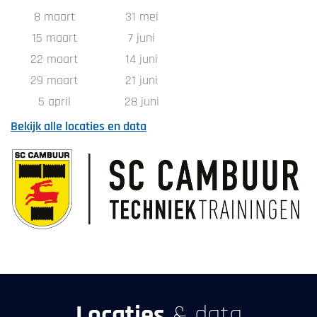
8 maart
31 mei
15 maart
7 juni
22 maart
14 juni
29 maart
21 juni
5 april
28 juni
Bekijk alle locaties en data
Locaties
& data