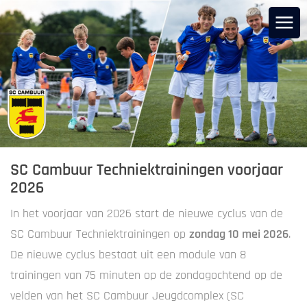
SC Cambuur Techniektrainingen voorjaar
2026
In het voorjaar van 2026 start de nieuwe cyclus van de
SC Cambuur Techniektrainingen op
zondag 10 mei 2026
.
De nieuwe cyclus bestaat uit een module van 8
trainingen van 75 minuten op de zondagochtend op de
velden van het SC Cambuur Jeugdcomplex (SC